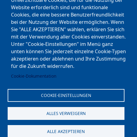
Unverzichtbare Cookies, die für die Nutzung der
Website erforderlich sind und funktionale
Cookies, die eine bessere Benutzerfreundlichkeit
Youtube
bei der Nutzung der Website ermöglichen. Wenn
Andere Bereiche
Sie "ALLE AKZEPTIEREN" wählen, erklären Sie sich
mit der Verwendung aller Cookies einverstanden.
transp. Verwaltung / Amm. Trasparente
Unter "Cookie-Einstellungen" im Menü ganz
unten können Sie jederzeit einzelne Cookie-Typen
Nationaler Plan für Aufbau und Resilienz
akzeptieren oder ablehnen und Ihre Zustimmung
Cookie-Einstellungen
für die Zukunft widerrufen.
Cookie-Dokumentation
Kontakt
⎋ Autonome Provinz Bozen
COOKIE-EINSTELLUNGEN
⎋ Schulbibliothek
ALLES VERWEIGERN
⎋ Sportnews von unserer Schule
ALLE AKZEPTIEREN