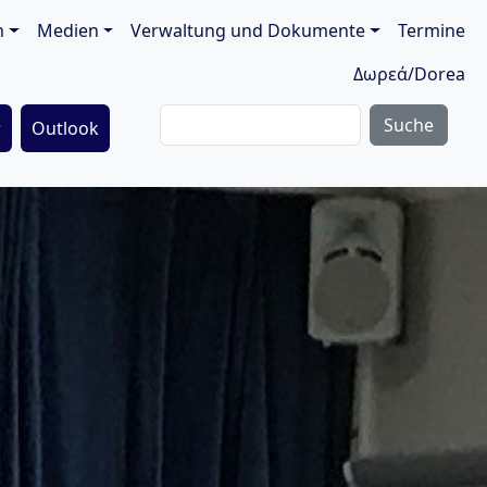
ion
n
Medien
Verwaltung und Dokumente
Termine
Δωρεά/Dorea
Suche
r
Outlook