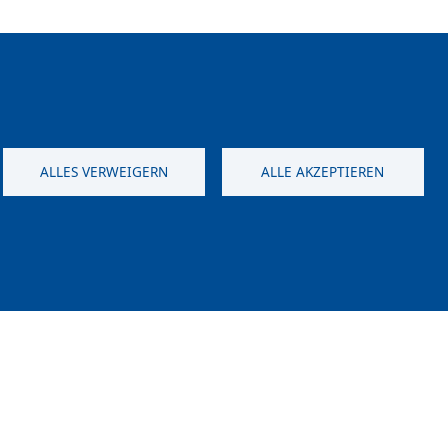
ktik. Teilnahme an Projekten und die
und CLIL-Erprobung sind Grundlagen modernen
 wie den Einstieg ins Berufsleben.
e besonders interessiert: Französisch oder
ssiert. Im Wahlbereich ist es möglich, weitere
ALLES VERWEIGERN
ALLE AKZEPTIEREN
nlernen um - wir arbeiten mit anderen europäischen