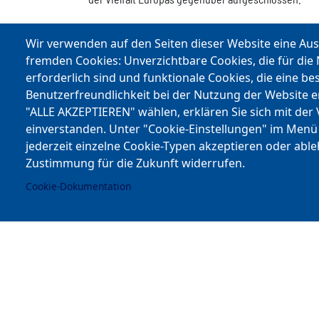
Sprachintensivwochen fördern die interkulturelle 
Wir verwenden auf den Seiten dieser Website eine Au
Zusammenarbeit mit Fremdsprachenassistentinnen 
fremden Cookies: Unverzichtbare Cookies, die für die
Sprachlernens. Der Abschluss unserer Oberschule e
erforderlich sind und funktionale Cookies, die eine be
Die Schüler/innen können sich bereits in der erste
Benutzerfreundlichkeit bei der Nutzung der Website 
Spanisch oder Russisch. Sie haben auch die Möglich
"ALLE AKZEPTIEREN" wählen, erklären Sie sich mit der
Fremdsprachen dazu zu lernen. Dabei setzt die Sch
einverstanden. Unter "Cookie-Einstellungen" im Menü
Partnerschulen und auch Universitäten eng zusam
jederzeit einzelne Cookie-Typen akzeptieren oder abl
Zustimmung für die Zukunft widerrufen.
Cookie-Dokumentation