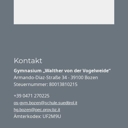
Kontakt
Gymnasium „Walther von der Vogelweide“
Armando-Diaz-Straße 34 - 39100 Bozen
Steuernummer: 80013810215
+39 0471 270225
os-gym.bozen@schule.suedtirol.it
hg.bozen@pec.prov.bz.it
Ämterkodex: UF2M9U