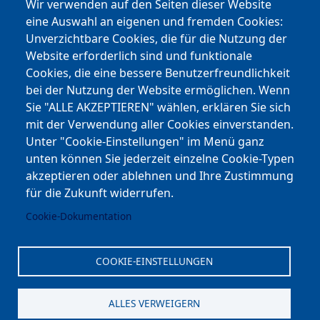
Wir verwenden auf den Seiten dieser Website
eine Auswahl an eigenen und fremden Cookies:
Facebook
Unverzichtbare Cookies, die für die Nutzung der
Website erforderlich sind und funktionale
Cookies, die eine bessere Benutzerfreundlichkeit
Youtube
bei der Nutzung der Website ermöglichen. Wenn
Andere Bereiche
Sie "ALLE AKZEPTIEREN" wählen, erklären Sie sich
mit der Verwendung aller Cookies einverstanden.
transp. Verwaltung / Amm. Trasparente
Unter "Cookie-Einstellungen" im Menü ganz
unten können Sie jederzeit einzelne Cookie-Typen
Nationaler Plan für Aufbau und Resilienz
akzeptieren oder ablehnen und Ihre Zustimmung
Cookie-Einstellungen
für die Zukunft widerrufen.
Cookie-Dokumentation
Kontakt
⎋ Autonome Provinz Bozen
COOKIE-EINSTELLUNGEN
⎋ Schulbibliothek
ALLES VERWEIGERN
⎋ Sportnews von unserer Schule