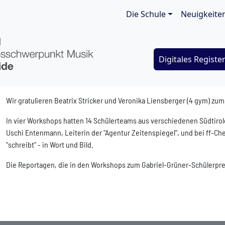
Main navigat
Die Schule
Neuigkeite
Digitales Registe
Wir gratulieren Beatrix Stricker und Veronika Liensberger (4 gym) z
In vier Workshops hatten 14 Schülerteams aus verschiedenen Südtirole
Uschi Entenmann, Leiterin der "Agentur Zeitenspiegel", und bei ff-C
"schreibt" - in Wort und Bild.
Die Reportagen, die in den Workshops zum Gabriel-Grüner-Schülerpreis