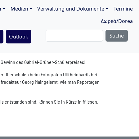
ion
n
Medien
Verwaltung und Dokumente
Termine
Δωρεά/Dorea
Suche
r
Outlook
um Gewinn des Gabriel-Grüner-Schülerpreises!
r Oberschulen beim Fotografen Ulli Reinhardt, bei
hefredakteur Georg Mair gelernt, wie man Reportagen
 entstanden sind, können Sie in Kürze in ff lesen.