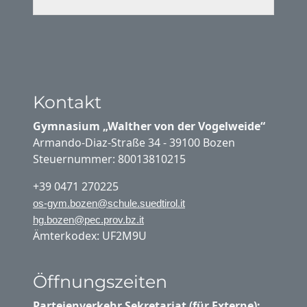
Kontakt
Gymnasium „Walther von der Vogelweide“
Armando-Diaz-Straße 34 - 39100 Bozen
Steuernummer: 80013810215
+39 0471 270225
os-gym.bozen@schule.suedtirol.it
hg.bozen@pec.prov.bz.it
Ämterkodex: UF2M9U
Öffnungszeiten
Parteienverkehr Sekretariat (für Externe):