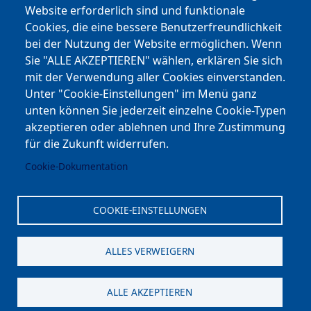
Website erforderlich sind und funktionale
Cookies, die eine bessere Benutzerfreundlichkeit
Youtube
bei der Nutzung der Website ermöglichen. Wenn
Andere Bereiche
Sie "ALLE AKZEPTIEREN" wählen, erklären Sie sich
mit der Verwendung aller Cookies einverstanden.
transp. Verwaltung / Amm. Trasparente
Unter "Cookie-Einstellungen" im Menü ganz
unten können Sie jederzeit einzelne Cookie-Typen
Nationaler Plan für Aufbau und Resilienz
akzeptieren oder ablehnen und Ihre Zustimmung
Cookie-Einstellungen
für die Zukunft widerrufen.
Cookie-Dokumentation
Kontakt
⎋ Autonome Provinz Bozen
COOKIE-EINSTELLUNGEN
⎋ Schulbibliothek
ALLES VERWEIGERN
⎋ Sportnews von unserer Schule
ALLE AKZEPTIEREN