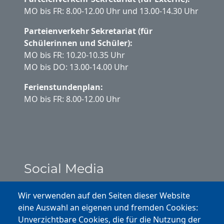
MO bis FR: 8.00-12.00 Uhr und 13.00-14.30 Uhr
Parteienverkehr Sekretariat (für
Schülerinnen und Schüler):
MO bis FR: 10.20-10.35 Uhr
MO bis DO: 13.00-14.00 Uhr
Ferienstundenplan:
MO bis FR: 8.00-12.00 Uhr
Social Media
Instagram
Wir verwenden auf den Seiten dieser Website
eine Auswahl an eigenen und fremden Cookies:
Facebook
Unverzichtbare Cookies, die für die Nutzung der