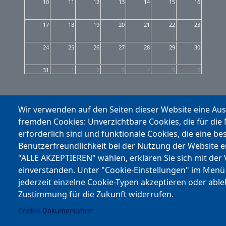
10
11
12
13
14
15
16
17
18
19
20
21
22
23
24
25
26
27
28
29
30
31
1
2
3
4
5
6
Wir verwenden auf den Seiten dieser Website eine Au
fremden Cookies: Unverzichtbare Cookies, die für die
erforderlich sind und funktionale Cookies, die eine be
Benutzerfreundlichkeit bei der Nutzung der Website 
"ALLE AKZEPTIEREN" wählen, erklären Sie sich mit der
einverstanden. Unter "Cookie-Einstellungen" im Menü
jederzeit einzelne Cookie-Typen akzeptieren oder abl
Zustimmung für die Zukunft widerrufen.
Cookie-Dokumentation