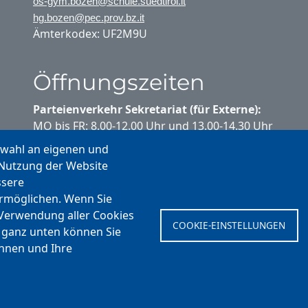
os-gym.bozen@schule.suedtirol.it
hg.bozen@pec.prov.bz.it
Ämterkodex: UF2M9U
Öffnungszeiten
Parteienverkehr Sekretariat (für Externe):
MO bis FR: 8.00-12.00 Uhr und 13.00-14.30 Uhr
swahl an eigenen und
Parteienverkehr Sekretariat (für
 Nutzung der Website
Schülerinnen und Schüler):
ssere
MO bis FR: 10.20-10.35 Uhr
ermöglichen. Wenn Sie
MO bis DO: 13.00-14.00 Uhr
 Verwendung aller Cookies
COOKIE-EINSTELLUNGEN
Ferienstundenplan:
 ganz unten können Sie
MO bis FR: 8.00-12.00 Uhr
ehnen und Ihre