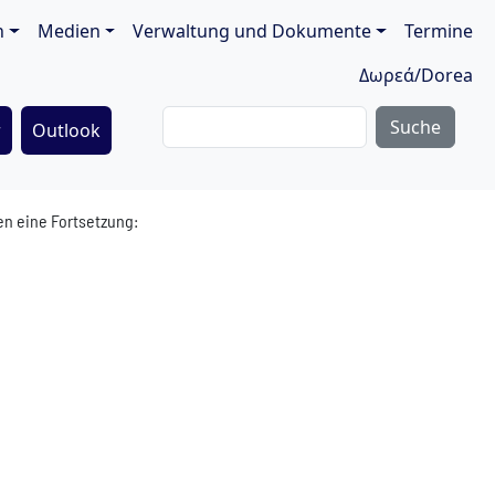
ion
n
Medien
Verwaltung und Dokumente
Termine
Δωρεά/Dorea
Suche
r
Outlook
n eine Fortsetzung: