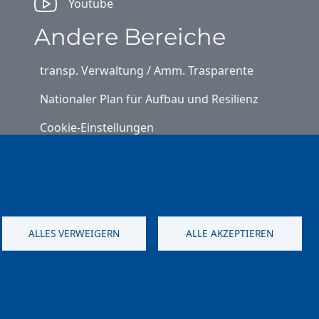
Youtube
Andere Bereiche
transp. Verwaltung / Amm. Trasparente
Nationaler Plan für Aufbau und Resilienz
Cookie-Einstellungen
Kontakt
⎋ Autonome Provinz Bozen
⎋ Schulbibliothek
ALLES VERWEIGERN
ALLE AKZEPTIEREN
⎋ Sportnews von unserer Schule