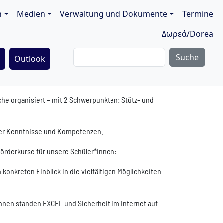
ion
n
Medien
Verwaltung und Dokumente
Termine
Δωρεά/Dorea
Suche
r
Outlook
oche organisiert – mit 2 Schwerpunkten: Stütz- und
ter Kenntnisse und Kompetenzen.
örderkurse für unsere Schüler*innen:
onkreten Einblick in die vielfältigen Möglichkeiten
hnen standen EXCEL und Sicherheit im Internet auf