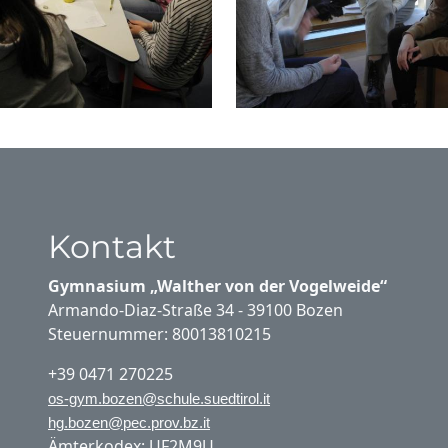
Kontakt
Gymnasium „Walther von der Vogelweide“
Armando-Diaz-Straße 34 - 39100 Bozen
Steuernummer: 80013810215
+39 0471 270225
os-gym.bozen@schule.suedtirol.it
hg.bozen@pec.prov.bz.it
Ämterkodex: UF2M9U