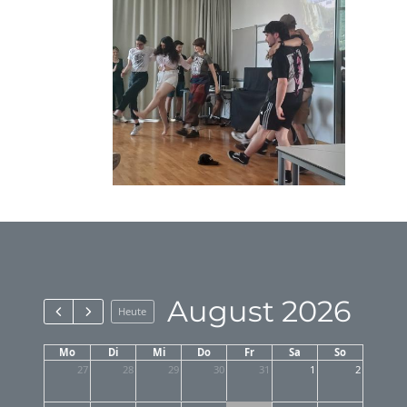
August 2026
Heute
Mo
Di
Mi
Do
Fr
Sa
So
27
28
29
30
31
1
2