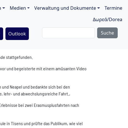
ion
n
Medien
Verwaltung und Dokumente
Termine
Δωρεά/Dorea
Suche
r
Outlook
ende stattgefunden.
hr vor und begeisterte mit einem amüsanten Video
m und Neapel und bedankte sich bei den
e, lehr- und abwechslungsreiche Fahrt.,
Erlebnisse bei zwei Erasmusplusfahrten nach
ule in Tisens und prüfte das Publikum, wie viel