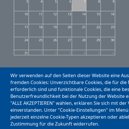
3
4
5
6
7
8
9
10
11
12
13
14
15
16
17
18
19
20
21
22
23
24
25
26
27
28
29
30
31
1
2
3
4
5
6
Wir verwenden auf den Seiten dieser Website eine Au
fremden Cookies: Unverzichtbare Cookies, die für die
erforderlich sind und funktionale Cookies, die eine be
Benutzerfreundlichkeit bei der Nutzung der Website 
"ALLE AKZEPTIEREN" wählen, erklären Sie sich mit der
einverstanden. Unter "Cookie-Einstellungen" im Menü
jederzeit einzelne Cookie-Typen akzeptieren oder abl
Zustimmung für die Zukunft widerrufen.