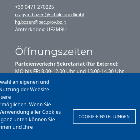
+39 0471 270225
os-gym.bozen@schule.suedtirol.it
hg.bozen@pec.prov.bz.it
Ämterkodex: UF2M9U
Öffnungszeiten
Parteienverkehr Sekretariat (für Externe):
MO bis FR: 8.00-12.00 Uhr und 13.00-14.30 Uhr
swahl an eigenen und
Parteienverkehr Sekretariat (für
 Nutzung der Website
Schülerinnen und Schüler):
ssere
MO bis FR: 10.20-10.35 Uhr
ermöglichen. Wenn Sie
MO bis DO: 13.00-14.00 Uhr
 Verwendung aller Cookies
COOKIE-EINSTELLUNGEN
Ferienstundenplan:
 ganz unten können Sie
MO bis FR: 8.00-12.00 Uhr
ehnen und Ihre