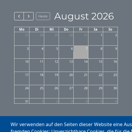
August 2026
Heute
Mo
Di
Mi
Do
Fr
Sa
So
27
28
29
30
31
1
2
3
4
5
6
7
8
9
10
11
12
13
14
15
16
17
18
19
20
21
22
23
24
25
26
27
28
29
30
31
1
2
3
4
5
6
Wir verwenden auf den Seiten dieser Website eine Au
fremden Cookies: Unverzichtbare Cookies, die für die