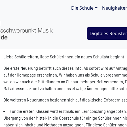
Main navigat
Die Schule
Neuigkeite
Digitales Registe
Liebe Schülereltern, liebe SchülerInnen,ein neues Schuljahr beginnt
Die erste Neuerung betrifft auch dieses Info. Ab sofort wird auf Antra
auf der Homepage erscheinen. Wir haben uns als Schule vorgenommen
wollen wir auch die Mitteilungen an Sie nur mehr per Mail versenden. 
Mailadressen aktuell zu halten und uns etwaige Änderungen bitte sofor
Die weiteren Neuerungen beziehen sich auf didaktische Erforderniss
Für die ersten Klassen wird erstmals ein Lerncoaching angeboten. 
Übergang von der Mittel- in die Oberschule für einige SchülerInnen ni
haben sich Inhalte und Methoden anzueignen. Für diese SchülerInnen