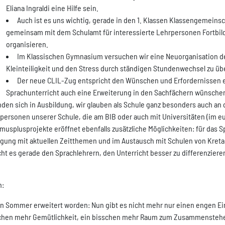
Eliana Ingraldi eine Hilfe sein.
Auch ist es uns wichtig, gerade in den 1. Klassen Klassengemeinsc
gemeinsam mit dem Schulamt für interessierte Lehrpersonen Fortbil
organisieren.
Im Klassischen Gymnasium versuchen wir eine Neuorganisation der
Kleinteiligkeit und den Stress durch ständigen Stundenwechsel zu ü
Der neue CLIL-Zug entspricht den Wünschen und Erfordernissen e
Sprachunterricht auch eine Erweiterung in den Sachfächern wünschen
en sich in Ausbildung, wir glauben als Schule ganz besonders auch an d
personen unserer Schule, die am BIB oder auch mit Universitäten (im 
smusplusprojekte eröffnet ebenfalls zusätzliche Möglichkeiten: für da
igung mit aktuellen Zeitthemen und im Austausch mit Schulen von Kret
t es gerade den Sprachlehrern, den Unterricht besser zu differenziere
n:
en Sommer erweitert worden: Nun gibt es nicht mehr nur einen engen E
isschen mehr Gemütlichkeit, ein bisschen mehr Raum zum Zusammenstehen