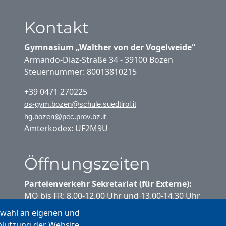
Kontakt
Gymnasium „Walther von der Vogelweide“
Armando-Diaz-Straße 34 - 39100 Bozen
Steuernummer: 80013810215
+39 0471 270225
os-gym.bozen@schule.suedtirol.it
hg.bozen@pec.prov.bz.it
Ämterkodex: UF2M9U
Öffnungszeiten
Parteienverkehr Sekretariat (für Externe):
MO bis FR: 8.00-12.00 Uhr und 13.00-14.30 Uhr
swahl an eigenen und
Parteienverkehr Sekretariat (für
 Nutzung der Website