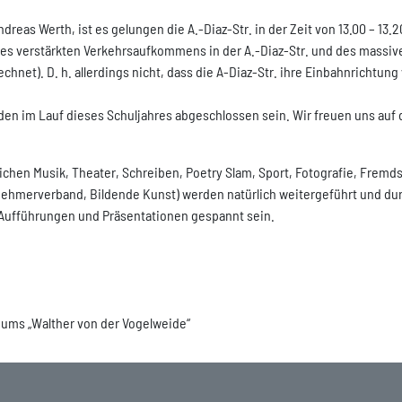
dreas Werth, ist es gelungen die A.-Diaz-Str. in der Zeit von 13.00 – 13.
 verstärkten Verkehrsaufkommens in der A.-Diaz-Str. und des massiven
echnet). D. h. allerdings nicht, dass die A-Diaz-Str. ihre Einbahnrichtun
den im Lauf dieses Schuljahres abgeschlossen sein. Wir freuen uns auf 
ichen Musik, Theater, Schreiben, Poetry Slam, Sport, Fotografie, Frem
hmerverband, Bildende Kunst) werden natürlich weitergeführt und dur
e Aufführungen und Präsentationen gespannt sein.
iums „Walther von der Vogelweide“