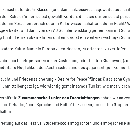
 zunächst für die 5. Klassen (und dann sukzessive ausgeweitet auch auf 
n den Schüler*innen selbst gewählt werden, d. h., sie dürfen selbst pe
der im Sprachenbereich oder in Kulturwissenschaften oder in Recht/ Wi
gearbeitet und dann von der AG Schulentwicklung gemeinsam mit Schüle
für ihr Lernen übernehmen dürfen, das ist ein weiterer wichtiger Schri
andere Kulturräume in Europa zu entdecken, zu erfahren, zu vertiefen – 
, aber auch Lehrpersonen in der Ausbildung oder für Job Shadowing), ob
wunderbare Möglichkeit des Austausches und des gegenseitigen Kennenl
ucht und Friedenssicherung – Desire for Peace“ für das Klassische Gym
) unmittelbar gezeigt, wie wichtig gemeinsames Tun ist, wie motivieren
verstärkte
Zusammenarbeit unter den Fachrichtungen
haben wir an zwe
n an „Debating“ und „Sprache und Kultur“ in klassengemischten Gruppen g
halten.
bereitung auf das Festival Studentesco ermöglichten und ermöglichen k