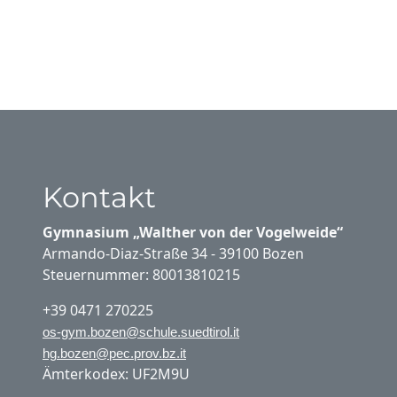
Kontakt
Gymnasium „Walther von der Vogelweide“
Armando-Diaz-Straße 34 - 39100 Bozen
Steuernummer: 80013810215
+39 0471 270225
os-gym.bozen@schule.suedtirol.it
hg.bozen@pec.prov.bz.it
Ämterkodex: UF2M9U