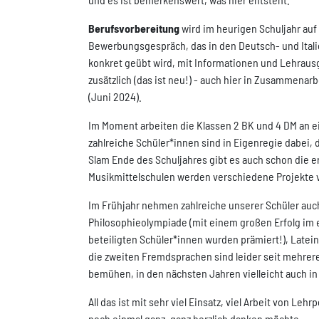
Berufsvorbereitung
wird im heurigen Schuljahr auf
Bewerbungsgespräch, das in den Deutsch- und Ital
konkret geübt wird, mit Informationen und Lehraus
zusätzlich (das ist neu!) - auch hier in Zusammena
(Juni 2024).
Im Moment arbeiten die Klassen 2 BK und 4 DM an 
zahlreiche Schüler*innen sind in Eigenregie dabei, 
Slam Ende des Schuljahres gibt es auch schon die 
Musikmittelschulen werden verschiedene Projekte v
Im Frühjahr nehmen zahlreiche unserer Schüler au
Philosophieolympiade (mit einem großen Erfolg im 
beteiligten Schüler*innen wurden prämiert!), Late
die zweiten Fremdsprachen sind leider seit mehrere
bemühen, in den nächsten Jahren vielleicht auch i
All das ist mit sehr viel Einsatz, viel Arbeit von L
noch einmal ganz, ganz herzlich danken möchte.