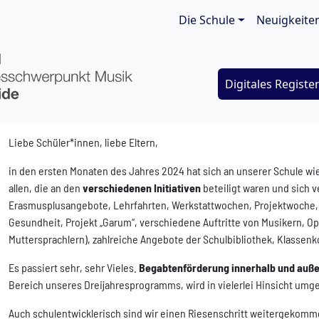
Main navigat
Die Schule
Neuigkeite
Digitales Registe
Liebe Schüler*innen, liebe Eltern,
in den ersten Monaten des Jahres 2024 hat sich an unserer Schule wie
allen, die an den
verschiedenen Initiativen
beteiligt waren und sich 
Erasmusplusangebote, Lehrfahrten, Werkstattwochen, Projektwoche, 
Gesundheit, Projekt „Garum“, verschiedene Auftritte von Musikern, O
Muttersprachlern), zahlreiche Angebote der Schulbibliothek, Klassenko
Es passiert sehr, sehr Vieles.
Begabtenförderung innerhalb und auße
Bereich unseres Dreijahresprogramms, wird in vielerlei Hinsicht umge
Auch schulentwicklerisch sind wir einen Riesenschritt weitergekomm