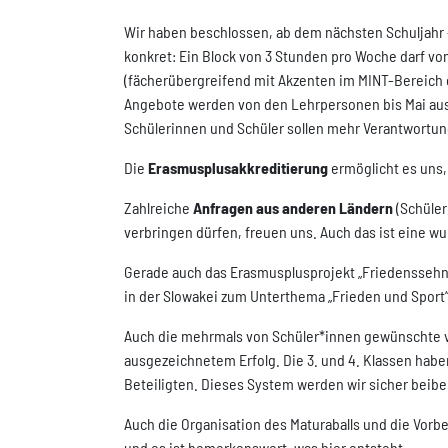
Wir haben beschlossen, ab dem nächsten Schuljahr –
konkret: Ein Block von 3 Stunden pro Woche darf vo
(fächerübergreifend mit Akzenten im MINT-Bereich o
Angebote werden von den Lehrpersonen bis Mai aus
Schülerinnen und Schüler sollen mehr Verantwortung 
Die
Erasmusplusakkreditierung
ermöglicht es uns, 
Zahlreiche
Anfragen aus anderen Ländern
(Schüler
verbringen dürfen, freuen uns. Auch das ist eine 
Gerade auch das Erasmusplusprojekt „Friedenssehns
in der Slowakei zum Unterthema „Frieden und Sport“
Auch die mehrmals von Schüler*innen gewünschte 
ausgezeichnetem Erfolg. Die 3. und 4. Klassen habe
Beteiligten. Dieses System werden wir sicher beibe
Auch die Organisation des Maturaballs und die Vor
und es ist bemerkenswert, was hier entsteht.