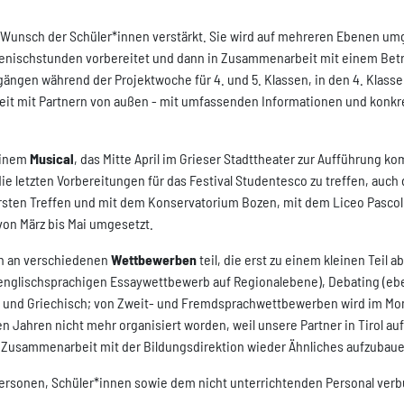
 Wunsch der Schüler*innen verstärkt. Sie wird auf mehreren Ebenen umg
ienischstunden vorbereitet und dann in Zusammenarbeit mit einem Betr
gängen während der Projektwoche für 4. und 5. Klassen, in den 4. Kla
rbeit mit Partnern von außen - mit umfassenden Informationen und konkr
einem
Musical
, das Mitte April im Grieser Stadttheater zur Aufführung ko
die letzten Vorbereitungen für das Festival Studentesco zu treffen, auc
ersten Treffen und mit dem Konservatorium Bozen, mit dem Liceo Pasco
on März bis Mai umgesetzt.
ch an verschiedenen
Wettbewerben
teil, die erst zu einem kleinen Teil 
englischsprachigen Essaywettbewerb auf Regionalebene), Debating (eben
in und Griechisch; von Zweit- und Fremdsprachwettbewerben wird im Mo
n Jahren nicht mehr organisiert worden, weil unsere Partner in Tirol a
n Zusammenarbeit mit der Bildungsdirektion wieder Ähnliches aufzubaue
ehrpersonen, Schüler*innen sowie dem nicht unterrichtenden Personal verbun