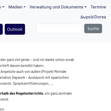
ion
n
Medien
Verwaltung und Dokumente
Termine
Δωρεά/Dorea
Suche
r
Outlook
der ganz viel getan – und ich danke schon vorab
vertieft darum bemüht haben:
Angebote auch von außen (Projekt Mentale
peration Daywork – Austausch mit spanischen
nzerte, Sprachzertifizierungen, ...
rhalb des Regelunterrichts
, ein ganz zentraler
setzt.
en: