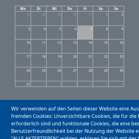
Mo
Di
Mi
Do
Fr
Sa
So
27
28
29
30
31
1
2
3
4
5
6
7
8
9
10
11
12
13
14
15
16
17
18
19
20
21
22
23
24
25
26
27
28
29
30
31
1
2
3
4
5
6
Wir verwenden auf den Seiten dieser Website eine Au
fremden Cookies: Unverzichtbare Cookies, die für die
erforderlich sind und funktionale Cookies, die eine be
Benutzerfreundlichkeit bei der Nutzung der Website 
"ALLE AKZEPTIEREN" wählen, erklären Sie sich mit der