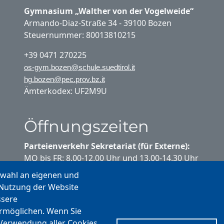
Gymnasium „Walther von der Vogelweide“
Armando-Diaz-Straße 34 - 39100 Bozen
Steuernummer: 80013810215
+39 0471 270225
os-gym.bozen@schule.suedtirol.it
hg.bozen@pec.prov.bz.it
Ämterkodex: UF2M9U
Öffnungszeiten
Parteienverkehr Sekretariat (für Externe):
MO bis FR: 8.00-12.00 Uhr und 13.00-14.30 Uhr
swahl an eigenen und
Parteienverkehr Sekretariat (für
 Nutzung der Website
Schülerinnen und Schüler):
ssere
MO bis FR: 10.20-10.35 Uhr
ermöglichen. Wenn Sie
MO bis DO: 13.00-14.00 Uhr
 Verwendung aller Cookies