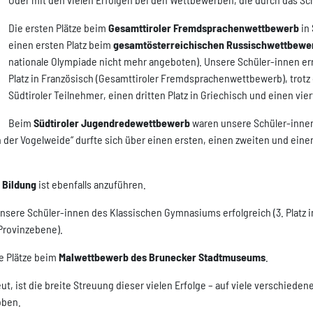
Die ersten Plätze beim
Gesamttiroler Fremdsprachenwettbewerb
in 
einen ersten Platz beim
gesamtösterreichischen Russischwettbewe
nationale Olympiade nicht mehr angeboten). Unsere Schüler-innen er
Platz in Französisch (Gesamttiroler Fremdsprachenwettbewerb), trot
Südtiroler Teilnehmer, einen dritten Platz in Griechisch und einen vie
Beim
Südtiroler Jugendredewettbewerb
waren unsere Schüler-innen 
er Vogelweide“ durfte sich über einen ersten, einen zweiten und einen 
 Bildung
ist ebenfalls anzuführen.
unsere Schüler-innen des Klassischen Gymnasiums erfolgreich (3. Platz
Provinzebene).
e Plätze beim
Malwettbewerb des Brunecker Stadtmuseums
.
t, ist die breite Streuung dieser vielen Erfolge – auf viele verschiede
oben.