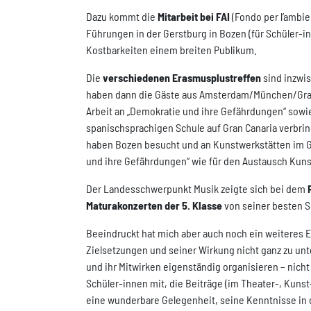
Dazu kommt die
Mitarbeit bei FAI
(Fondo per l’ambie
Führungen in der Gerstburg in Bozen (für Schüler-in
Kostbarkeiten einem breiten Publikum.
Die
verschiedenen Erasmusplustreffen
sind inzwi
haben dann die Gäste aus Amsterdam/München/Graz/
Arbeit an „Demokratie und ihre Gefährdungen“ sowi
spanischsprachigen Schule auf Gran Canaria verbr
haben Bozen besucht und an Kunstwerkstätten im G
und ihre Gefährdungen“ wie für den Austausch Kuns
Der Landesschwerpunkt Musik zeigte sich bei dem
Maturakonzerten der 5. Klasse
von seiner besten Se
Beeindruckt hat mich aber auch noch ein weiteres 
Zielsetzungen und seiner Wirkung nicht ganz zu unt
und ihr Mitwirken eigenständig organisieren – nic
Schüler-innen mit, die Beiträge (im Theater-, Kuns
eine wunderbare Gelegenheit, seine Kenntnisse in d