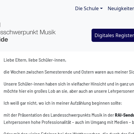
Main navigat
Die Schule
Neuigkeite
Digitales Registe
Liebe Eltern, liebe Schüler-innen,
die Wochen zwischen Semesterende und Ostern waren aus meiner Sic
Unsere Schüler-innen haben sich in vielfacher Hinsicht und in ganz u
möchte hier ein großes Lob an sie, aber auch an unsere Lehrpersone
Ich weiß gar nicht, wo ich in meiner Aufzählung beginnen sollte:
mit der Präsentation des Landesschwerpunkts Musik in der
RAI-Sendu
Lehrpersonen hohe Professionalität – auch im Umgang mit Medien –
Oder mit den vielen Erfolgen bei den Wettbewerben, die durch das Sc