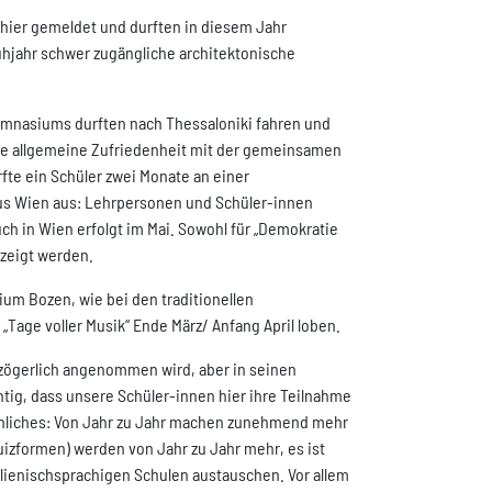
 hier gemeldet und durften in diesem Jahr
rühjahr schwer zugängliche architektonische
ymnasiums durften nach Thessaloniki fahren und
ie allgemeine Zufriedenheit mit der gemeinsamen
te ein Schüler zwei Monate an einer
us Wien aus: Lehrpersonen und Schüler-innen
 in Wien erfolgt im Mai. Sowohl für „Demokratie
zeigt werden.
um Bozen, wie bei den traditionellen
Tage voller Musik“ Ende März/ Anfang April loben.
zögerlich angenommen wird, aber in seinen
chtig, dass unsere Schüler-innen hier ihre Teilnahme
aunliches: Von Jahr zu Jahr machen zunehmend mehr
uizformen) werden von Jahr zu Jahr mehr, es ist
alienischsprachigen Schulen austauschen. Vor allem