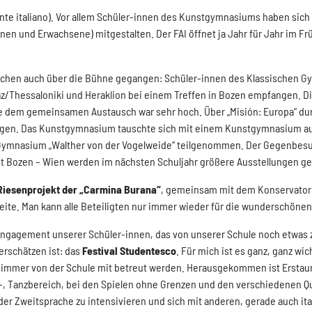
nte italiano). Vor allem Schüler-innen des Kunstgymnasiums haben sich
nen und Erwachsene) mitgestalten. Der FAI öffnet ja Jahr für Jahr im F
schen auch über die Bühne gegangen: Schüler-innen des Klassischen G
Thessaloniki und Heraklion bei einem Treffen in Bozen empfangen. D
e dem gemeinsamen Austausch war sehr hoch. Über „Misión: Europa“ durf
ingen. Das Kunstgymnasium tauschte sich mit einem Kunstgymnasium a
ymnasium „Walther von der Vogelweide“ teilgenommen. Der Gegenbesuch
t Bozen – Wien werden im nächsten Schuljahr größere Ausstellungen ge
Riesenprojekt der „Carmina Burana“
, gemeinsam mit dem Konservatori
ite. Man kann alle Beteiligten nur immer wieder für die wunderschönen „
Engagement unserer Schüler-innen, das von unserer Schule noch etwas 
erschätzen ist: das
Festival Studentesco
. Für mich ist es ganz, ganz wi
ht immer von der Schule mit betreut werden. Herausgekommen ist Erst
t-, Tanzbereich, bei den Spielen ohne Grenzen und den verschiedenen Q
er Zweitsprache zu intensivieren und sich mit anderen, gerade auch it