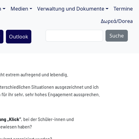
ion
n
Medien
Verwaltung und Dokumente
Termine
Δωρεά/Dorea
Suche
r
Outlook
ht extrem aufregend und lebendig.
nterschiedlichen Situationen ausgezeichnet und ich
n für ihr sehr, sehr hohes Engagement aussprechen.
ng „Klick“
, bei der Schüler-innen und
 bewiesen haben?
hulamt organisiert wurden?