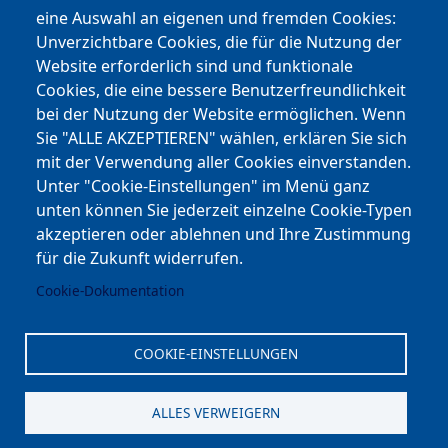
eine Auswahl an eigenen und fremden Cookies:
Facebook
Unverzichtbare Cookies, die für die Nutzung der
Website erforderlich sind und funktionale
Cookies, die eine bessere Benutzerfreundlichkeit
Youtube
bei der Nutzung der Website ermöglichen. Wenn
Andere Bereiche
Sie "ALLE AKZEPTIEREN" wählen, erklären Sie sich
mit der Verwendung aller Cookies einverstanden.
transp. Verwaltung / Amm. Trasparente
Unter "Cookie-Einstellungen" im Menü ganz
unten können Sie jederzeit einzelne Cookie-Typen
Nationaler Plan für Aufbau und Resilienz
akzeptieren oder ablehnen und Ihre Zustimmung
Cookie-Einstellungen
für die Zukunft widerrufen.
Cookie-Dokumentation
Kontakt
⎋ Autonome Provinz Bozen
COOKIE-EINSTELLUNGEN
⎋ Schulbibliothek
ALLES VERWEIGERN
⎋ Sportnews von unserer Schule