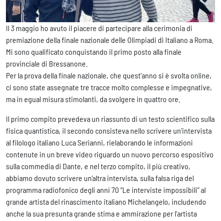
Il 3 maggio ho avuto il piacere di partecipare alla cerimonia di
premiazione della finale nazionale delle Olimpiadi di Italiano a Roma.
Mi sono qualificato conquistando il primo posto alla finale
provinciale di Bressanone.
Per la prova della finale nazionale, che quest'anno si è svolta online,
ci sono state assegnate tre tracce molto complesse e impegnative,
ma in egual misura stimolanti, da svolgere in quattro ore.
Il primo compito prevedeva un riassunto di un testo scientifico sulla
fisica quantistica, il secondo consisteva nello scrivere un'intervista
al filologo italiano Luca Serianni, rielaborando le informazioni
contenute in un breve video riguardo un nuovo percorso espositivo
sulla commedia di Dante, e nel terzo compito, il più creativo,
abbiamo dovuto scrivere un’altra intervista, sulla falsa riga del
programma radiofonico degli anni 70 “Le interviste impossibili” al
grande artista del rinascimento italiano Michelangelo, includendo
anche la sua presunta grande stima e ammirazione per l'artista