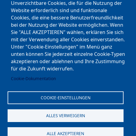
Facebook
Unverzichtbare Cookies, die für die Nutzung der
Website erforderlich sind und funktionale
Cookies, die eine bessere Benutzerfreundlichkeit
Youtube
bei der Nutzung der Website ermöglichen. Wenn
Andere Bereiche
Sie "ALLE AKZEPTIEREN" wählen, erklären Sie sich
mit der Verwendung aller Cookies einverstanden.
transp. Verwaltung / Amm. Trasparente
Unter "Cookie-Einstellungen" im Menü ganz
unten können Sie jederzeit einzelne Cookie-Typen
Nationaler Plan für Aufbau und Resilienz
akzeptieren oder ablehnen und Ihre Zustimmung
Cookie-Einstellungen
für die Zukunft widerrufen.
Cookie-Dokumentation
Kontakt
⎋ Autonome Provinz Bozen
COOKIE-EINSTELLUNGEN
⎋ Schulbibliothek
ALLES VERWEIGERN
⎋ Sportnews von unserer Schule
ALLE AKZEPTIEREN