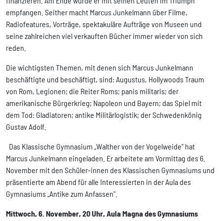
finanzieren. Am Ende wurde er mit seinen Leuten im Triumph
empfangen. Seither macht Marcus Junkelmann über Filme,
Radiofeatures, Vorträge, spektakuläre Aufträge von Museen und
seine zahlreichen viel verkauften Bücher immer wieder von sich
reden.
Die wichtigsten Themen, mit denen sich Marcus Junkelmann
beschäftigte und beschäftigt, sind: Augustus, Hollywoods Traum
von Rom, Legionen; die Reiter Roms; panis militaris; der
amerikanische Bürgerkrieg; Napoleon und Bayern; das Spiel mit
dem Tod: Gladiatoren; antike Militärlogistik; der Schwedenkönig
Gustav Adolf.
Das Klassische Gymnasium „Walther von der Vogelweide" hat
Marcus Junkelmann eingeladen. Er arbeitete am Vormittag des 6.
November mit den Schüler-innen des Klassischen Gymnasiums und
präsentierte am Abend für alle Interessierten in der Aula des
Gymnasiums „Antike zum Anfassen".
Mittwoch, 6. November, 20 Uhr, Aula Magna des Gymnasiums