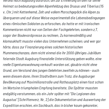
Verona nach Augsburg aufbrach, um zur Erinnerung an den für seine
Heimat so bedeutungsvollen Alpenfeldzug des Drusus und Tiberius (15
v. Chr.) mit Kettenhemd, Zelt und vollem Marschgepäck die Alpen zu
überqueren und auf diese Weise experimentell die Lebensbedingungen
eines römischen Soldaten zu erforschen, da hatte er mit ironischen
Kommentaren nicht nur von Seiten der Fachgelehrten, sondern z.T.
sogar der Boulevardpresse zu rechnen. Zu karnevalmäßig und
klamaukhaft musste vielen das Unternehmen scheinen; und wer gar
hörte, dass zur Finanzierung eines solchen historischen
Mummenschanzes, dem nicht einmal die ihr 2000-jähriges Jubiläum
feiernde Stadt Augsburg finanzielle Unterstützung geben wollte, eine
reelle Eigentumswohnung verkauft worden sei, glaubte nicht ohne
Grund, am Verstand des jungen Gelehrten zweifeln zu können - auch
wenn diesem dann, ihren Stadtvätern zum Trotz, die Augsburger
Bevölkerung auf Maximilianstraße und Rathausplatz einen fast schon
im Wortsinn triumphalen Empfang bereitete. Die Spötter mussten
endgültig verstummen, als ein Jahr später mit "Die Legionen des
Augustus" [Schriftenverz. Nr. 2] die Dokumentation und Auswertung der
Expedition erschien, ein Sachbuch, das in bisher kaum gekannter,