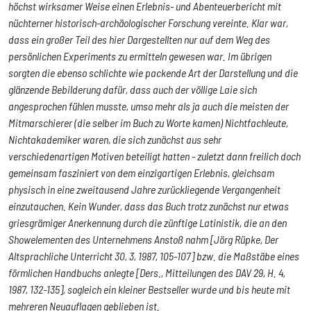
höchst wirksamer Weise einen Erlebnis- und Abenteuerbericht mit
nüchterner historisch-archäologischer Forschung vereinte. Klar war,
dass ein großer Teil des hier Dargestellten nur auf dem Weg des
persönlichen Experiments zu ermitteln gewesen war. Im übrigen
sorgten die ebenso schlichte wie packende Art der Darstellung und die
glänzende Bebilderung dafür, dass auch der völlige Laie sich
angesprochen fühlen musste, umso mehr als ja auch die meisten der
Mitmarschierer (die selber im Buch zu Worte kamen) Nichtfachleute,
Nichtakademiker waren, die sich zunächst aus sehr
verschiedenartigen Motiven beteiligt hatten - zuletzt dann freilich doch
gemeinsam fasziniert von dem einzigartigen Erlebnis, gleichsam
physisch in eine zweitausend Jahre zurückliegende Vergangenheit
einzutauchen. Kein Wunder, dass das Buch trotz zunächst nur etwas
griesgrämiger Anerkennung durch die zünftige Latinistik, die an den
Showelementen des Unternehmens Anstoß nahm [Jörg Rüpke, Der
Altsprachliche Unterricht 30, 3, 1987, 105-107] bzw. die Maßstäbe eines
förmlichen Handbuchs anlegte [Ders., Mitteilungen des DAV 29, H. 4,
1987, 132-135], sogleich ein kleiner Bestseller wurde und bis heute mit
mehreren Neuauflagen geblieben ist.