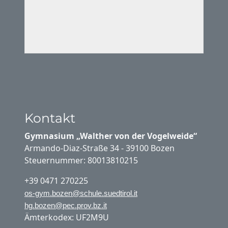
Kontakt
Gymnasium „Walther von der Vogelweide“
Armando-Diaz-Straße 34 - 39100 Bozen
Steuernummer: 80013810215
+39 0471 270225
os-gym.bozen@schule.suedtirol.it
hg.bozen@pec.prov.bz.it
Ämterkodex: UF2M9U