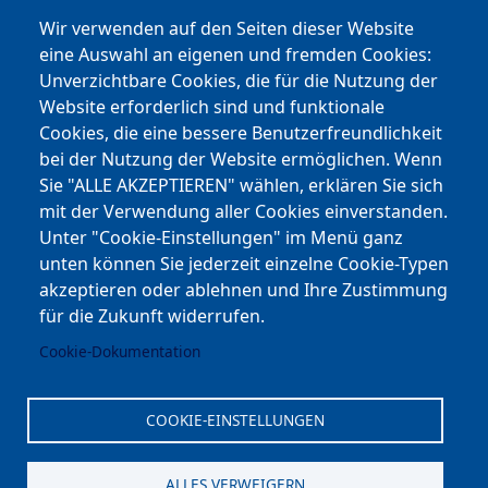
Instagram
Wir verwenden auf den Seiten dieser Website
eine Auswahl an eigenen und fremden Cookies:
Facebook
Unverzichtbare Cookies, die für die Nutzung der
Website erforderlich sind und funktionale
Cookies, die eine bessere Benutzerfreundlichkeit
Youtube
bei der Nutzung der Website ermöglichen. Wenn
Andere Bereiche
Sie "ALLE AKZEPTIEREN" wählen, erklären Sie sich
mit der Verwendung aller Cookies einverstanden.
transp. Verwaltung / Amm. Trasparente
Unter "Cookie-Einstellungen" im Menü ganz
unten können Sie jederzeit einzelne Cookie-Typen
Nationaler Plan für Aufbau und Resilienz
akzeptieren oder ablehnen und Ihre Zustimmung
Cookie-Einstellungen
für die Zukunft widerrufen.
Cookie-Dokumentation
Kontakt
⎋ Autonome Provinz Bozen
COOKIE-EINSTELLUNGEN
⎋ Schulbibliothek
ALLES VERWEIGERN