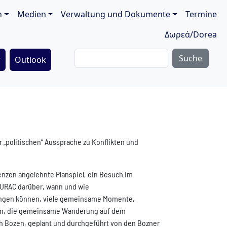
ion
n
Medien
Verwaltung und Dokumente
Termine
Δωρεά/Dorea
Suche
r
Outlook
„politischen“ Aussprache zu Konflikten und
nzen angelehnte Planspiel, ein Besuch im
 EURAC darüber, wann und wie
elingen können, viele gemeinsame Momente,
ein, die gemeinsame Wanderung auf dem
h Bozen, geplant und durchgeführt von den Bozner