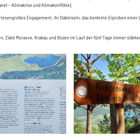
anet – Klimakrise und Klimakonflikte).
hr riesengroßes Engagement, ihr Dabeisein, das konkrete Erproben einer 
en, Zlaté Moravce, Krakau und Bozen im Lauf der fünf Tage immer stä