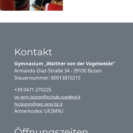
Kontakt
Gymnasium „Walther von der Vogelweide“
Armando-Diaz-Straße 34 - 39100 Bozen
Steuernummer: 80013810215
+39 0471 270225
os-gym.bozen@schule.suedtirol.it
hg.bozen@pec.prov.bz.it
Ämterkodex: UF2M9U
Öffnungszeiten