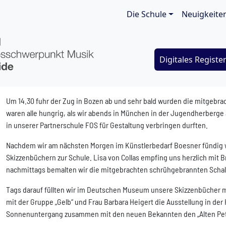
Main navigat
Die Schule
Neuigkeite
Digitales Registe
Um 14.30 fuhr der Zug in Bozen ab und sehr bald wurden die mitgebr
waren alle hungrig, als wir abends in München in der Jugendherberge
in unserer Partnerschule FOS für Gestaltung verbringen durften.
Nachdem wir am nächsten Morgen im Künstlerbedarf Boesner fündig 
Skizzenbüchern zur Schule. Lisa von Collas empfing uns herzlich mit 
nachmittags bemalten wir die mitgebrachten schrühgebrannten Scha
Tags darauf füllten wir im Deutschen Museum unsere Skizzenbücher
mit der Gruppe „Gelb“ und Frau Barbara Heigert die Ausstellung in 
Sonnenuntergang zusammen mit den neuen Bekannten den „Alten Pet