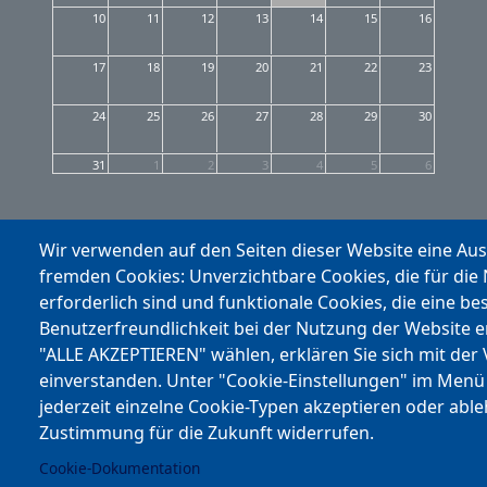
10
11
12
13
14
15
16
17
18
19
20
21
22
23
24
25
26
27
28
29
30
31
1
2
3
4
5
6
Wir verwenden auf den Seiten dieser Website eine Au
fremden Cookies: Unverzichtbare Cookies, die für die
erforderlich sind und funktionale Cookies, die eine be
Benutzerfreundlichkeit bei der Nutzung der Website 
"ALLE AKZEPTIEREN" wählen, erklären Sie sich mit der
einverstanden. Unter "Cookie-Einstellungen" im Menü
jederzeit einzelne Cookie-Typen akzeptieren oder abl
Zustimmung für die Zukunft widerrufen.
Cookie-Dokumentation