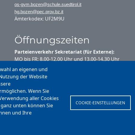
os-gym.bozen@schule.suedtirol.it
hg.bozen@pec.prov.bz.it
Ämterkodex: UF2M9U
Öffnungszeiten
Parteienverkehr Sekretariat (für Externe):
MO bis FR: 8.00-12.00 Uhr und 13.00-14.30 Uhr
swahl an eigenen und
Parteienverkehr Sekretariat (für
 Nutzung der Website
Schülerinnen und Schüler):
ssere
MO bis FR: 10.20-10.35 Uhr
ermöglichen. Wenn Sie
MO bis DO: 13.00-14.00 Uhr
 Verwendung aller Cookies
COOKIE-EINSTELLUNGEN
Ferienstundenplan:
 ganz unten können Sie
MO bis FR: 8.00-12.00 Uhr
ehnen und Ihre