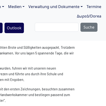
ion
n
Medien
Verwaltung und Dokumente
Termine
Δωρεά/Dorea
Suche
r
Outlook
achten Brote und Süßigkeiten ausgepackt. Trotzdem
 ankamen. Vor uns lagen 5 spannende Tage, die wir
wurden, fuhren wir mit unseren neuen
Brezen und führte uns durch ihre Schule und
len mit Engoben.
 mit den ersten Zeichnungen, besuchten zusammen
der Handwerkskammer und bestiegen passend zum
er“.