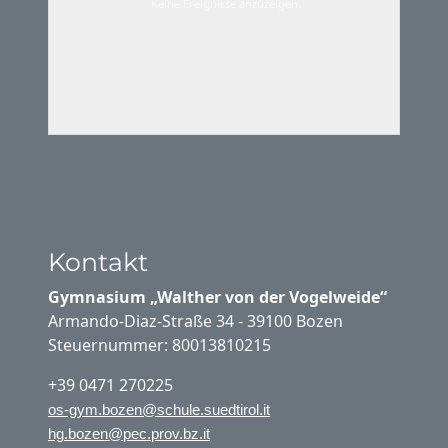
Keine Ereignisse anzuzeigen
Kontakt
Gymnasium „Walther von der Vogelweide“
Armando-Diaz-Straße 34 - 39100 Bozen
Steuernummer: 80013810215
+39 0471 270225
os-gym.bozen@schule.suedtirol.it
hg.bozen@pec.prov.bz.it