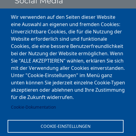
Social Media
Instagram
Wir verwenden auf den Seiten dieser Website
eine Auswahl an eigenen und fremden Cookies:
Facebook
Unverzichtbare Cookies, die für die Nutzung der
Website erforderlich sind und funktionale
Cookies, die eine bessere Benutzerfreundlichkeit
Youtube
bei der Nutzung der Website ermöglichen. Wenn
Andere Bereiche
Sie "ALLE AKZEPTIEREN" wählen, erklären Sie sich
mit der Verwendung aller Cookies einverstanden.
transp. Verwaltung / Amm. Trasparente
Unter "Cookie-Einstellungen" im Menü ganz
unten können Sie jederzeit einzelne Cookie-Typen
Nationaler Plan für Aufbau und Resilienz
akzeptieren oder ablehnen und Ihre Zustimmung
Cookie-Einstellungen
für die Zukunft widerrufen.
Cookie-Dokumentation
Kontakt
⎋ Autonome Provinz Bozen
COOKIE-EINSTELLUNGEN
⎋ Schulbibliothek