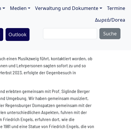
ion
n
Medien
Verwaltung und Dokumente
Termine
Δωρεά/Dorea
Suche
r
Outlook
ch einen Musikzweig führt, kontaktiert worden, ob
nnen und Lehrpersonen sagten sofort zu und so
Herbst 2023, erfolgte der Gegenbesuch in
und erlebten gemeinsam mit Prof. Siglinde Berger
l und Umgebung. Wir haben gemeinsam musiziert,
t der Regensburger Domspatzen gemeinsam mit der
ielen unterschiedlichen Aspekten, fuhren mit der
Friedrich Engels, erfuhren dort, wie die
 1981 und eine Statue von Friedrich Engels, die von