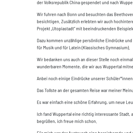
der Volksrepublik China gespendet und nach Wuppert
Wir fuhren nach Bonn und besuchten das Beethovenh
besichtigen. Zusätzlich erlebten wir auch hochint
Projekt „Utopiastadt“ mit beeindruckenden Beispie
Dazu kommen unzählige persönliche Eindrücke und E
für Musik und für Latein (Klassisches Gymnasium).
Wir bedanken uns auch an dieser Stelle noch einmal
wunderbaren Momente, die wir aus Wuppertal mitn
Anbei noch einige Eindrücke unserer Schüler*innen
Das Tollste an der gesamten Reise war meiner Mein
Es war einfach eine schöne Erfahrung, um neue Leut
Ich fand Wuppertal eine richtig interessante Stadt,
begrüßen, ich freue mich schon.
Für mich war der Austausch eine bereichernde und d