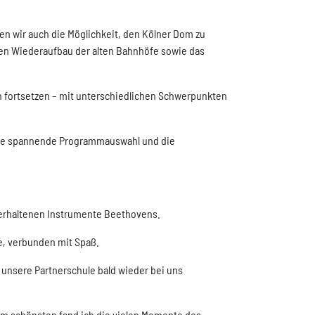
n wir auch die Möglichkeit, den Kölner Dom zu
den Wiederaufbau der alten Bahnhöfe sowie das
n fortsetzen – mit unterschiedlichen Schwerpunkten
ür die spannende Programmauswahl und die
 erhaltenen Instrumente Beethovens.
e, verbunden mit Spaß.
n unsere Partnerschule bald wieder bei uns
 Am schönsten fand ich die vielen Momente des