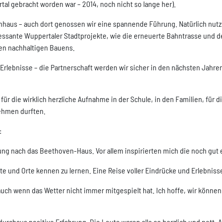
al gebracht worden war – 2014, noch nicht so lange her).
aus – auch dort genossen wir eine spannende Führung. Natürlich nutze
eressante Wuppertaler Stadtprojekte, wie die erneuerte Bahntrasse und 
len nachhaltigen Bauens.
rlebnisse – die Partnerschaft werden wir sicher in den nächsten Jahre
 für die wirklich herzliche Aufnahme in der Schule, in den Familien, f
ehmen durften.
:
ung nach das Beethoven-Haus. Vor allem inspirierten mich die noch gut
e und Orte kennen zu lernen. Eine Reise voller Eindrücke und Erlebniss
 auch wenn das Wetter nicht immer mitgespielt hat. Ich hoffe, wir könne
urchaus positive Erfahrung. Die Leute waren alle so herzlich und nett.