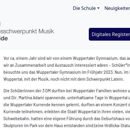
Main navigat
Die Schule
Neuigkeite
Digitales Registe
Vor ca. einem Jahr sind wir von einem Wuppertaler Gymnasium, das au
wir an Zusammenarbeit und Austausch interessiert wären – Schüler*i
besuchte uns das Wuppertaler Gymnasium im Frühjahr 2023. Nun, im 
Wuppertal, mit der Musik, noch nicht mit dem Schwerpunkt Latein.
Die Schülerinnen der 3 DM durften bei Wuppertaler Familien wohnen 
und Dir. Martina Adami spannende, unterhaltsame Tage in Wupperta
die Wuppertaler Kurrende kennen gelernt, durften an einem Konzer
Kurrende teilnehmen, erlebten die Stadt Wuppertal in ihren vielen, v
Schwebebahn, hatten eine eigene Führung durch das Geburtshaus von 
Skulpturen im Park vor dem Haus entstanden sind (eine Hrdlicka-Statue