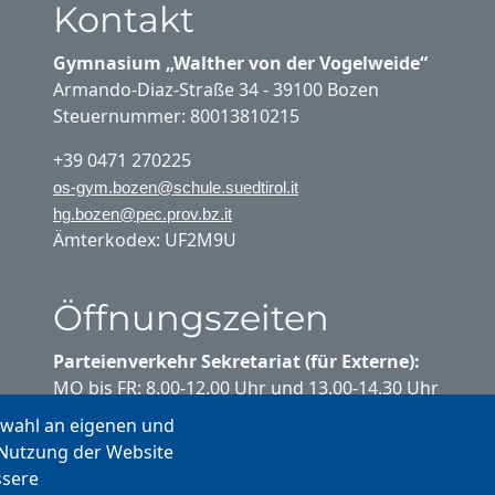
Kontakt
Gymnasium „Walther von der Vogelweide“
Armando-Diaz-Straße 34 - 39100 Bozen
Steuernummer: 80013810215
+39 0471 270225
os-gym.bozen@schule.suedtirol.it
hg.bozen@pec.prov.bz.it
Ämterkodex: UF2M9U
Öffnungszeiten
Parteienverkehr Sekretariat (für Externe):
MO bis FR: 8.00-12.00 Uhr und 13.00-14.30 Uhr
swahl an eigenen und
Parteienverkehr Sekretariat (für
 Nutzung der Website
Schülerinnen und Schüler):
ssere
MO bis FR: 10.20-10.35 Uhr