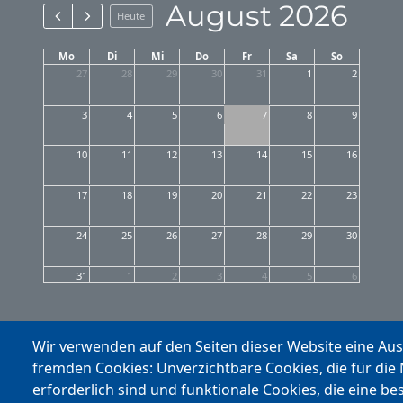
August 2026
Heute
Mo
Di
Mi
Do
Fr
Sa
So
27
28
29
30
31
1
2
3
4
5
6
7
8
9
10
11
12
13
14
15
16
17
18
19
20
21
22
23
24
25
26
27
28
29
30
31
1
2
3
4
5
6
Wir verwenden auf den Seiten dieser Website eine Au
fremden Cookies: Unverzichtbare Cookies, die für die
erforderlich sind und funktionale Cookies, die eine be