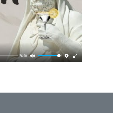
36:19
Mute
Einstellungen
Enter
fullscreen