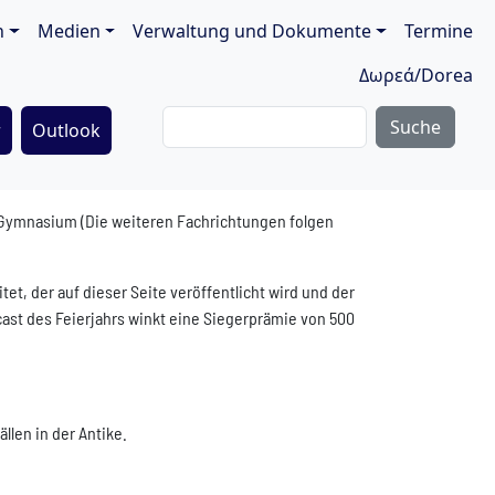
ion
n
Medien
Verwaltung und Dokumente
Termine
Δωρεά/Dorea
Suche
r
Outlook
n Gymnasium (Die weiteren Fachrichtungen folgen
t, der auf dieser Seite veröffentlicht wird und der
ast des Feierjahrs winkt eine Siegerprämie von 500
llen in der Antike.