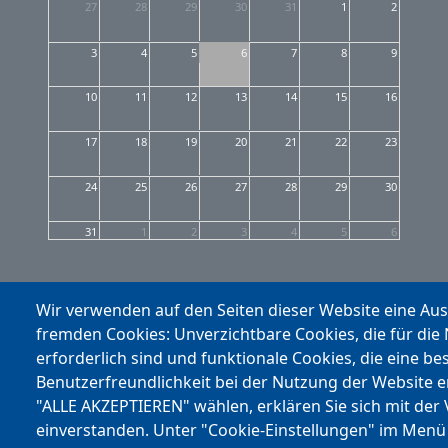
27
28
29
30
31
1
2
3
4
5
6
7
8
9
10
11
12
13
14
15
16
17
18
19
20
21
22
23
24
25
26
27
28
29
30
31
1
2
3
4
5
6
Wir verwenden auf den Seiten dieser Website eine Au
fremden Cookies: Unverzichtbare Cookies, die für die
erforderlich sind und funktionale Cookies, die eine be
Benutzerfreundlichkeit bei der Nutzung der Website 
"ALLE AKZEPTIEREN" wählen, erklären Sie sich mit der
einverstanden. Unter "Cookie-Einstellungen" im Menü