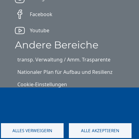
Facebook
Youtube
Andere Bereiche
transp. Verwaltung / Amm. Trasparente
Nationaler Plan für Aufbau und Resilienz
Cookie-Einstellungen
Kontakt
⎋ Autonome Provinz Bozen
⎋ Schulbibliothek
ALLES VERWEIGERN
ALLE AKZEPTIEREN
⎋ Sportnews von unserer Schule