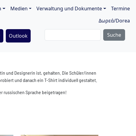
ion
n
Medien
Verwaltung und Dokumente
Termine
Δωρεά/Dorea
Suche
r
Outlook
.
in und Designerin ist, gehalten. Die Schüler/innen
iert und danach ein T-Shirt individuell gestaltet.
er russischen Sprache beigetragen!