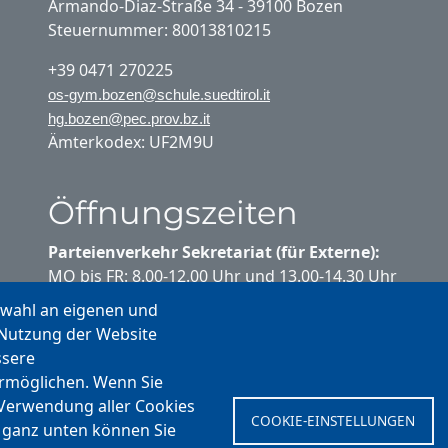
Armando-Diaz-Straße 34 - 39100 Bozen
Steuernummer: 80013810215
+39 0471 270225
os-gym.bozen@schule.suedtirol.it
hg.bozen@pec.prov.bz.it
Ämterkodex: UF2M9U
Öffnungszeiten
Parteienverkehr Sekretariat (für Externe):
MO bis FR: 8.00-12.00 Uhr und 13.00-14.30 Uhr
swahl an eigenen und
Parteienverkehr Sekretariat (für
 Nutzung der Website
Schülerinnen und Schüler):
ssere
MO bis FR: 10.20-10.35 Uhr
ermöglichen. Wenn Sie
MO bis DO: 13.00-14.00 Uhr
 Verwendung aller Cookies
COOKIE-EINSTELLUNGEN
Ferienstundenplan:
 ganz unten können Sie