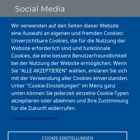
Social Media
Instagram
Wir verwenden auf den Seiten dieser Website
eine Auswahl an eigenen und fremden Cookies:
Facebook
Unverzichtbare Cookies, die für die Nutzung der
Website erforderlich sind und funktionale
Cookies, die eine bessere Benutzerfreundlichkeit
Youtube
bei der Nutzung der Website ermöglichen. Wenn
Andere Bereiche
Sie "ALLE AKZEPTIEREN" wählen, erklären Sie sich
mit der Verwendung aller Cookies einverstanden.
transp. Verwaltung / Amm. Trasparente
Unter "Cookie-Einstellungen" im Menü ganz
unten können Sie jederzeit einzelne Cookie-Typen
Nationaler Plan für Aufbau und Resilienz
akzeptieren oder ablehnen und Ihre Zustimmung
Cookie-Einstellungen
für die Zukunft widerrufen.
Cookie-Dokumentation
Kontakt
⎋ Autonome Provinz Bozen
COOKIE-EINSTELLUNGEN