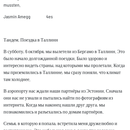
mussten.
Jasmin Amegg 4es
Тандем. Поездка в Таллинн
В субботу, 6 октября, мы вылетели из Бергамо в Таллинн. Это
было начало долгожданной поездки. Было здорово и
интересно видеть страны, над которыми мы пролетали. Когда
мы приземлились в Таллинне, мы сразу поняли, что климат
там холоднее.
В аэропорту нас ждали наши партнёры из Эстонии. Сначала
они нас не узнали и пытались найти по фотографиям из
интернета. Когда мы наконец нашли друг друга, мы
познакомились и разъехались по домам партнёров.
Семья, в которую я попала, встретила меня дружелюбно и