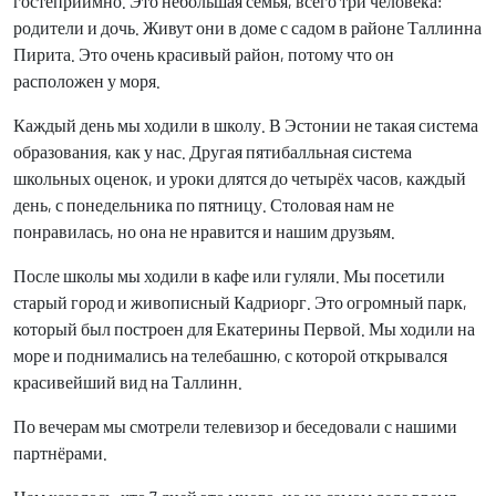
гостеприимно. Это небольшая семья, всего три человека:
родители и дочь. Живут они в доме с садом в районе Таллинна
Пирита. Это очень красивый район, потому что он
расположен у моря.
Каждый день мы ходили в школу. В Эстонии не такая система
образования, как у нас. Другая пятибалльная система
школьных оценок, и уроки длятся до четырёх часов, каждый
день, с понедельника по пятницу. Столовая нам не
понравилась, но она не нравится и нашим друзьям.
После школы мы ходили в кафе или гуляли. Мы посетили
старый город и живописный Кадриорг. Это огромный парк,
который был построен для Екатерины Первой. Мы ходили на
море и поднимались на телебашню, с которой открывался
красивейший вид на Таллинн.
По вечерам мы смотрели телевизор и беседовали с нашими
партнёрами.