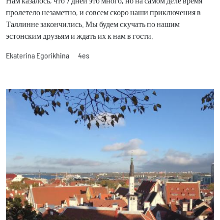
Нам казалось, что 7 дней это много, но на самом деле время
пролетело незаметно, и совсем скоро наши приключения в
Таллинне закончились. Мы будем скучать по нашим
эстонским друзьям и ждать их к нам в гости.
Ekaterina Egorikhina 4es