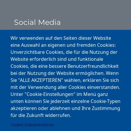
Social Media
Instagram
Wir verwenden auf den Seiten dieser Website
eine Auswahl an eigenen und fremden Cookies:
Facebook
Unverzichtbare Cookies, die für die Nutzung der
Website erforderlich sind und funktionale
Cookies, die eine bessere Benutzerfreundlichkeit
Youtube
bei der Nutzung der Website ermöglichen. Wenn
Andere Bereiche
Sie "ALLE AKZEPTIEREN" wählen, erklären Sie sich
mit der Verwendung aller Cookies einverstanden.
transp. Verwaltung / Amm. Trasparente
Unter "Cookie-Einstellungen" im Menü ganz
unten können Sie jederzeit einzelne Cookie-Typen
Nationaler Plan für Aufbau und Resilienz
akzeptieren oder ablehnen und Ihre Zustimmung
Cookie-Einstellungen
für die Zukunft widerrufen.
Cookie-Dokumentation
Kontakt