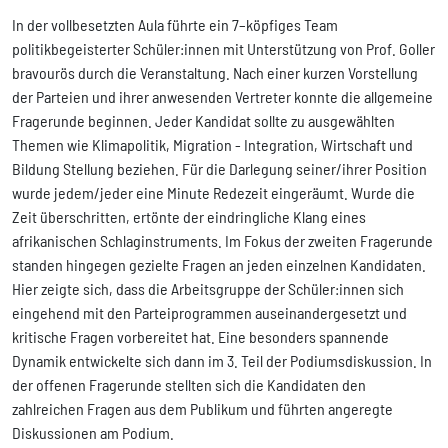
In der vollbesetzten Aula führte ein 7–köpfiges Team
politikbegeisterter Schüler:innen mit Unterstützung von Prof. Goller
bravourös durch die Veranstaltung. Nach einer kurzen Vorstellung
der Parteien und ihrer anwesenden Vertreter konnte die allgemeine
Fragerunde beginnen. Jeder Kandidat sollte zu ausgewählten
Themen wie Klimapolitik, Migration - Integration, Wirtschaft und
Bildung Stellung beziehen. Für die Darlegung seiner/ihrer Position
wurde jedem/jeder eine Minute Redezeit eingeräumt. Wurde die
Zeit überschritten, ertönte der eindringliche Klang eines
afrikanischen Schlaginstruments. Im Fokus der zweiten Fragerunde
standen hingegen gezielte Fragen an jeden einzelnen Kandidaten.
Hier zeigte sich, dass die Arbeitsgruppe der Schüler:innen sich
eingehend mit den Parteiprogrammen auseinandergesetzt und
kritische Fragen vorbereitet hat. Eine besonders spannende
Dynamik entwickelte sich dann im 3. Teil der Podiumsdiskussion. In
der offenen Fragerunde stellten sich die Kandidaten den
zahlreichen Fragen aus dem Publikum und führten angeregte
Diskussionen am Podium.