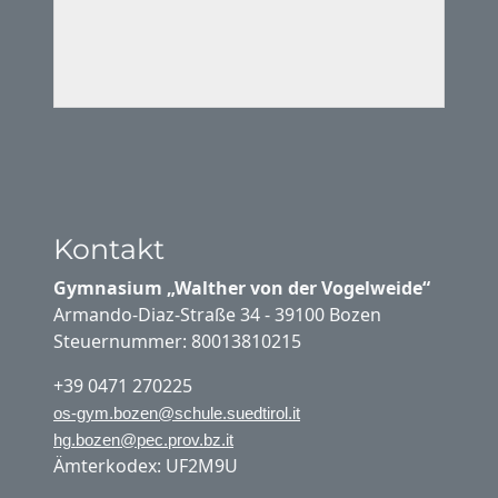
Kontakt
Gymnasium „Walther von der Vogelweide“
Armando-Diaz-Straße 34 - 39100 Bozen
Steuernummer: 80013810215
+39 0471 270225
os-gym.bozen@schule.suedtirol.it
hg.bozen@pec.prov.bz.it
Ämterkodex: UF2M9U