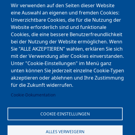
Instagram
Wir verwenden auf den Seiten dieser Website
eine Auswahl an eigenen und fremden Cookies:
Facebook
Unverzichtbare Cookies, die für die Nutzung der
Website erforderlich sind und funktionale
Cookies, die eine bessere Benutzerfreundlichkeit
Youtube
bei der Nutzung der Website ermöglichen. Wenn
Andere Bereiche
Sie "ALLE AKZEPTIEREN" wählen, erklären Sie sich
mit der Verwendung aller Cookies einverstanden.
transp. Verwaltung / Amm. Trasparente
Unter "Cookie-Einstellungen" im Menü ganz
unten können Sie jederzeit einzelne Cookie-Typen
Nationaler Plan für Aufbau und Resilienz
akzeptieren oder ablehnen und Ihre Zustimmung
Cookie-Einstellungen
für die Zukunft widerrufen.
Cookie-Dokumentation
Kontakt
⎋ Autonome Provinz Bozen
COOKIE-EINSTELLUNGEN
⎋ Schulbibliothek
ALLES VERWEIGERN
⎋ Sportnews von unserer Schule