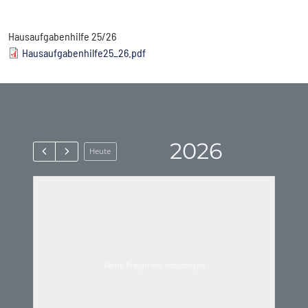
Name
Hausaufgabenhilfe 25/26
Document
Hausaufgabenhilfe25_26.pdf
2026
Heute
Keine Ereignisse anzuzeigen