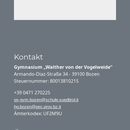
Kontakt
Gymnasium „Walther von der Vogelweide“
Armando-Diaz-Straße 34 - 39100 Bozen
Steuernummer: 80013810215
+39 0471 270225
os-gym.bozen@schule.suedtirol.it
hg.bozen@pec.prov.bz.it
Ämterkodex: UF2M9U