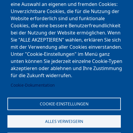
eine Auswahl an eigenen und fremden Cookies:
Facebook
Unverzichtbare Cookies, die für die Nutzung der
Website erforderlich sind und funktionale
Cookies, die eine bessere Benutzerfreundlichkeit
Youtube
bei der Nutzung der Website ermöglichen. Wenn
Andere Bereiche
Sie "ALLE AKZEPTIEREN" wählen, erklären Sie sich
mit der Verwendung aller Cookies einverstanden.
transp. Verwaltung / Amm. Trasparente
Unter "Cookie-Einstellungen" im Menü ganz
unten können Sie jederzeit einzelne Cookie-Typen
Nationaler Plan für Aufbau und Resilienz
akzeptieren oder ablehnen und Ihre Zustimmung
Cookie-Einstellungen
für die Zukunft widerrufen.
Cookie-Dokumentation
Kontakt
⎋ Autonome Provinz Bozen
COOKIE-EINSTELLUNGEN
⎋ Schulbibliothek
ALLES VERWEIGERN
⎋ Sportnews von unserer Schule